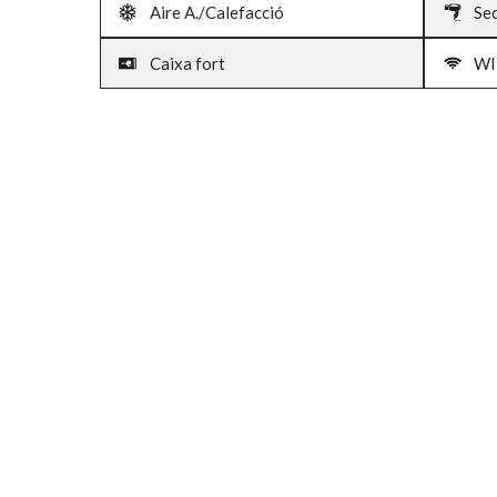
Aire A./Calefacció
Sec
Caixa fort
WI