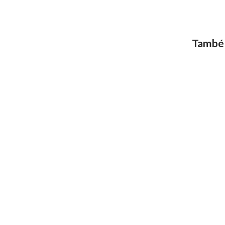
També l
Motius per reservar
Galeria