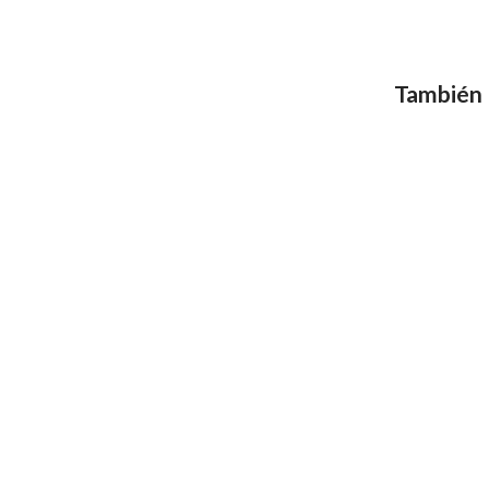
También 
Motivos para reservar
Galería